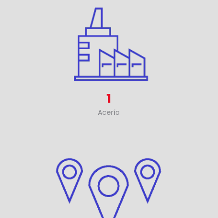
1
Acería