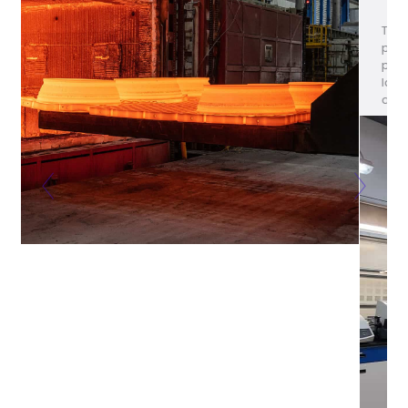
También
proporcionamos
pruebas realizadas por
laboratorios externos
aprobados
Previous
Next