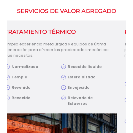
SERVICIOS DE VALOR AGREGADO
PRUEBAS DE LABORATORIO
Tres laboratorios internos completamente equipados
para realizar pruebas mecánicas, químicas y
metalográficas.
Pruebas mecánicas,
Pruebas no destructivas
químicas y
Pruebas de
metalográficas
ultrasonido
Tensión, impacto y
Partículas
dureza
magnéticas
Análisis químico y
(fluorescentes
PMI
húmedas y secas)
(Espectrometría)
Líquidos
Micro limpieza,
penetrantes
microestructura y
(visibles y
contenido de ferrita
fluorescentes)