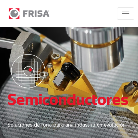
Semiconductores
Soluciones de forja para una industria en evolución